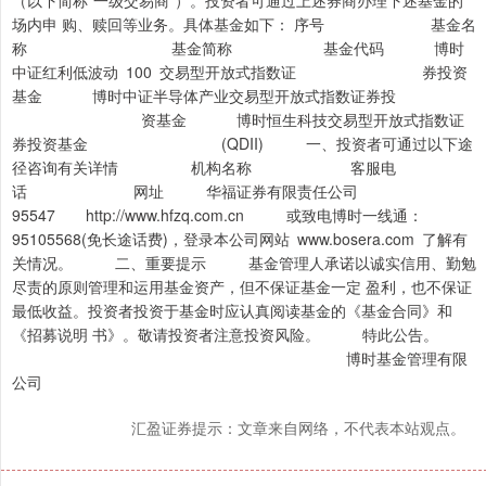
（以下简称“一级交易商”）。投资者可通过上述券商办理下述基金的
场内申 购、赎回等业务。具体基金如下： 序号 基金名
称 基金简称 基金代码 博时
中证红利低波动 100 交易型开放式指数证 券投资
基金 博时中证半导体产业交易型开放式指数证券投
资基金 博时恒生科技交易型开放式指数证
券投资基金 (QDII) 一、投资者可通过以下途
径咨询有关详情 机构名称 客服电
话 网址 华福证券有限责任公司
95547 http://www.hfzq.com.cn 或致电博时一线通：
95105568(免长途话费)，登录本公司网站 www.bosera.com 了解有
关情况。 二、重要提示 基金管理人承诺以诚实信用、勤勉
尽责的原则管理和运用基金资产，但不保证基金一定 盈利，也不保证
最低收益。投资者投资于基金时应认真阅读基金的《基金合同》和
《招募说明 书》。敬请投资者注意投资风险。 特此公告。
博时基金管理有限
公司
汇盈证券提示：文章来自网络，不代表本站观点。