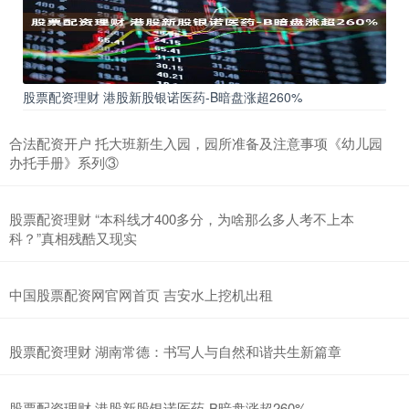
股票配资理财 港股新股银诺医药-B暗盘涨超260%
合法配资开户 托大班新生入园，园所准备及注意事项《幼儿园
办托手册》系列③
股票配资理财 “本科线才400多分，为啥那么多人考不上本
科？”真相残酷又现实
中国股票配资网官网首页 吉安水上挖机出租
股票配资理财 湖南常德：书写人与自然和谐共生新篇章
股票配资理财 港股新股银诺医药-B暗盘涨超260%