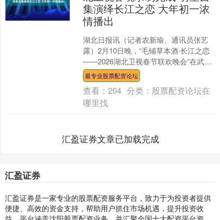
集演绎长江之恋 大年初一浓
情播出
湖北日报讯（记者农新瑜、通讯员张艺
露）2月10日晚，“毛铺草本酒·长江之恋
——2026湖北卫视春节联欢晚会”在武汉
顺利完成录制。晚会以“嘚驾舞春风 欢乐
最专业股票配资论坛
中国年”....
查看：
204
分类：
股票配资论坛在
哪里找
汇盈证券文章已加载完成
汇盈证券
汇盈证券是一家专业的股票配资服务平台，致力于为投资者提供
便捷、高效的资金支持，帮助用户抓住市场机遇，提升投资收
益。平台涵盖沈阳股票配资业务，并汇聚全国十大配资平台资